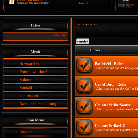
SE
Freitag, 29. May 2026|00:00Uhr
Autor:
»
Forum
Games
Ticker
»
Ihr habt Spaß an einer Gemeinschaft und am Zocken ....:
da
«
zurück
Games
Menü
Newsarchiv
Battlefield - Reihe
Alles rund um aus der Battlefiel
Partner werden!!
Kalender
Call of Duty - Reihe
Kontakt
Alles rund um aus der Call of Du
Impressum
Datenschutzerklärung
Counter Strike:Source
Alles rund um aus Counter-Strik
Clan Menü
Counter Strike:GO
Alles rund um aus Counter-Stri
Regeln