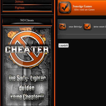
Joinus
Sonstige Games
Fightus
Alles rund um Games
NO Cheats
neue Beiträge
keine neuen 
«
zurück