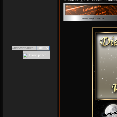
39 Jahre
30 Jahre
n/a
Biebesheim am Rhein
wunschdomain