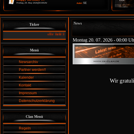
SE
Freitag, 29. May 2026|00:00Uhr
Autor:
News
Ticker
»
Ihr habt Spaß an einer Gemeinschaft und am Zocken ....:
dann s
Montag 20. 07. 2026 - 00:00 Uh
Menü
Newsarchiv
Partner werden!!
Kalender
Wir gratu
Kontakt
Impressum
Datenschutzerklärung
Clan Menü
Regeln