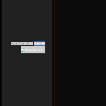
39 Jahre
30 Jahre
n/a
Biebesheim am Rhein
wunschdomain