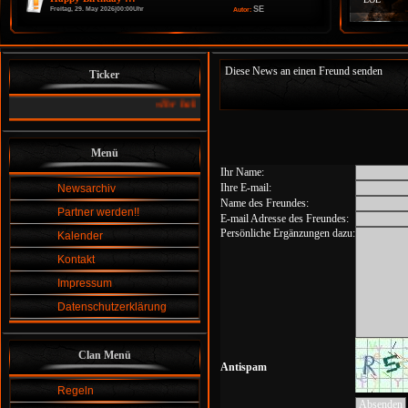
SE
Freitag, 29. May 2026|00:00Uhr
Autor:
Diese News an einen Freund senden
Ticker
»
Ihr habt Spaß an einer Gemeinschaft und am Zocken ....:
da
Menü
Ihr Name:
Ihre E-mail:
Newsarchiv
Name des Freundes:
Partner werden!!
E-mail Adresse des Freundes:
Persönliche Ergänzungen dazu:
Kalender
Kontakt
Impressum
Datenschutzerklärung
Clan Menü
Antispam
Regeln