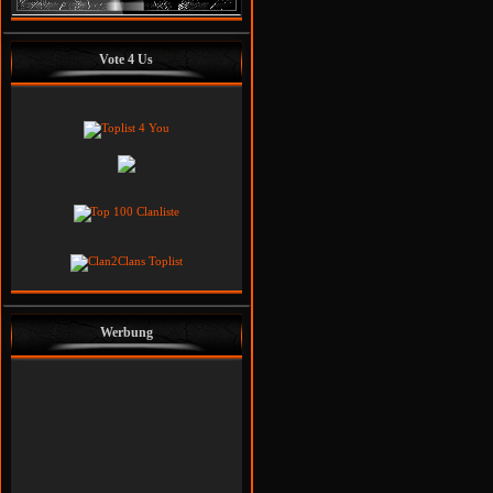
Vote 4 Us
Werbung
Godzi
Helo
Leader
Co-Leader