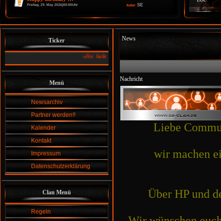
SE
Freitag, 29. May 2026|00:00Uhr
Autor:
News
Ticker
»
Ihr habt Spaß an einer Gemeinschaft und am Zocken ....:
dan
Nachricht
Menü
Newsarchiv
Partner werden!!
Liebe Commun
Kalender
Kontakt
wir machen e
Impressum
Datenschutzerklärung
Über HP und de
Clan Menü
Regeln
Wir wünschen euch 