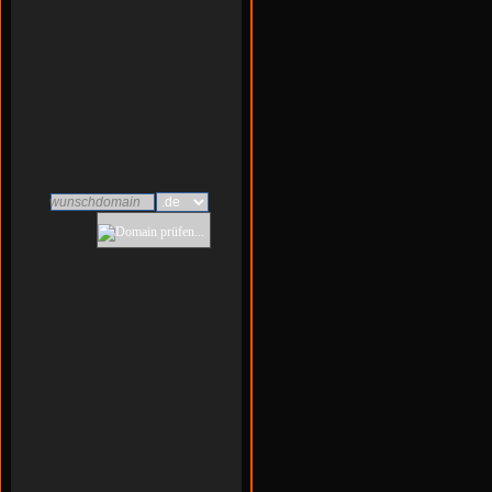
39 Jahre
30 Jahre
n/a
Biebesheim am Rhein
wunschdomain