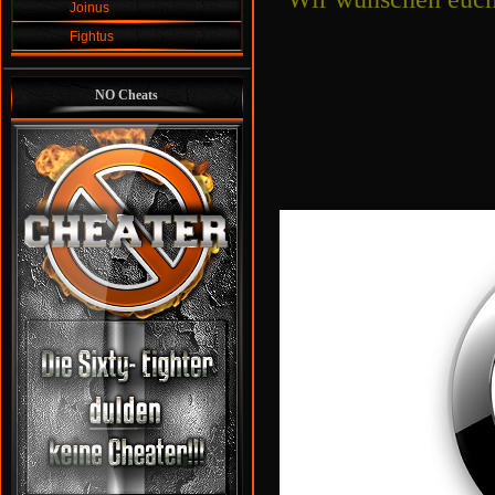
Joinus
Fightus
NO Cheats